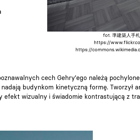
a
fot. 準建築人手札網站 
https://www.flickr.
https://commons.wikimedia.
poznawalnych cech Gehry'ego należą pochylone ś
e nadają budynkom kinetyczną formę. Tworzył ar
y efekt wizualny i świadomie kontrastującą z t