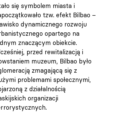
tało się symbolem miasta i
apoczątkowało tzw. efekt Bilbao –
jawisko dynamicznego rozwoju
rbanistycznego opartego na
ednym znaczącym obiekcie.
cześniej, przed rewitalizacją i
owstaniem muzeum, Bilbao było
glomeracją zmagającą się z
użymi problemami społecznymi,
ojarzoną z działalnością
askijskich organizacji
errorystycznych.