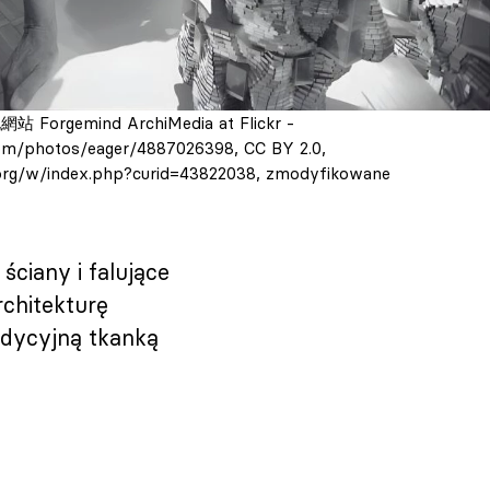
Forgemind ArchiMedia at Flickr -
com/photos/eager/4887026398, CC BY 2.0,
org/w/index.php?curid=43822038, zmodyfikowane
ciany i falujące
chitekturę
radycyjną tkanką