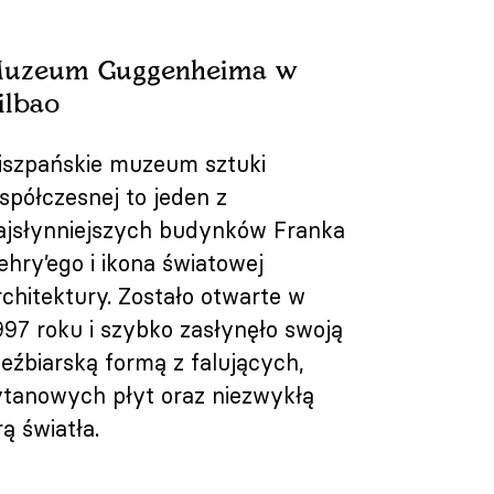
uzeum Guggenheima w
ilbao
iszpańskie muzeum sztuki
spółczesnej to jeden z
ajsłynniejszych budynków Franka
ehry’ego i ikona światowej
rchitektury. Zostało otwarte w
997 roku i szybko zasłynęło swoją
zeźbiarską formą z falujących,
ytanowych płyt oraz niezwykłą
rą światła.