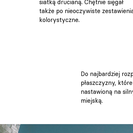
siatką drucianą. Chętnie sięgał
także po nieoczywiste zestawieni
kolorystyczne.
Do najbardziej roz
płaszczyzny, któr
nastawioną na siln
miejską.