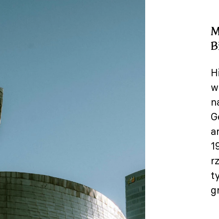
M
B
H
w
n
G
a
1
r
t
g