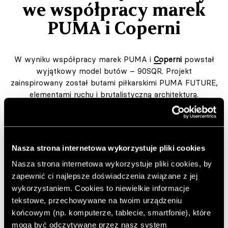
we współpracy marek
PUMA i Coperni
W wyniku współpracy marek PUMA i
Coperni
powstał
wyjątkowy model butów – 90SQR. Projekt
zainspirowany został butami piłkarskimi PUMA FUTURE,
elementami ruchu i brutalistyczną architekturą.
Autor:
AK
Opublikowano: 27.03.2026
Zdjęcia: materiały prasowe
Nasza strona internetowa wykorzystuje pliki cookies
https://prm.com/pl/m/coperni
Nasza strona internetowa wykorzystuje pliki cookies, by
zapewnić ci najlepsze doświadczenia związane z jej
Dodaj do ulubionych artykułów
wykorzystaniem. Cookies to niewielkie informacje
tekstowe, przechowywane na twoim urządzeniu
końcowym (np. komputerze, tablecie, smartfonie), które
„Jesteśmy bardzo dumni z tej współpracy z PUMA. To
mogą być odczytywane przez nasz system