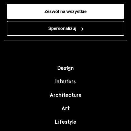
Colour, art and
Zezwól na wszystkie
craft as the
starting point for
Spersonalizuj
interiors full of
character."
Design
Interiors
Architecture
Art
Lifestyle