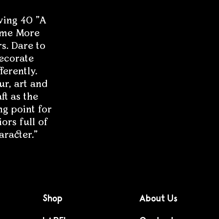
ving 40 "A
me More
s. Dare to
ecorate
fferently.
ur, art and
ft as the
ng point for
iors full of
aracter."
Shop
About Us