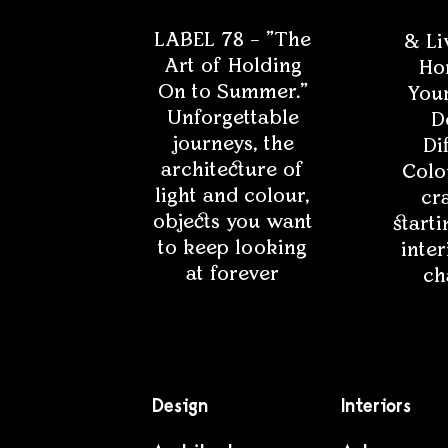
LABEL 78 – "The
& Li
Art of Holding
Ho
On to Summer."
Your
Unforgettable
D
journeys, the
Di
architecture of
Colo
light and colour,
cra
objects you want
starti
to keep looking
inter
at forever
ch
Design
Interiors