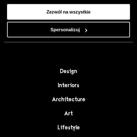
Colour, art and
Zezwól na wszystkie
craft as the
starting point for
Spersonalizuj
interiors full of
character."
Design
Interiors
Architecture
Art
Lifestyle