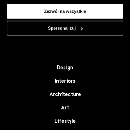
Colour, art and
Zezwól na wszystkie
craft as the
starting point for
Spersonalizuj
interiors full of
character."
Design
Interiors
Architecture
Art
Lifestyle