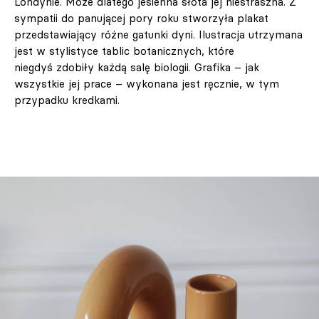
Londynie. Może dlatego jesienna słota jej niestraszna. Z
sympatii do panującej pory roku stworzyła plakat
przedstawiający różne gatunki dyni. Ilustracja utrzymana
jest w stylistyce tablic botanicznych, które
niegdyś zdobiły każdą salę biologii. Grafika – jak
wszystkie jej prace – wykonana jest ręcznie, w tym
przypadku kredkami.