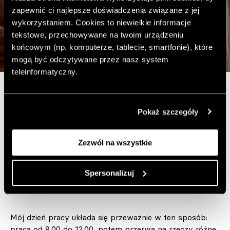
zapewnić ci najlepsze doświadczenia związane z jej
wykorzystaniem. Cookies to niewielkie informacje
tekstowe, przechowywane na twoim urządzeniu
końcowym (np. komputerze, tablecie, smartfonie), które
mogą być odczytywane przez nasz system
teleinformatyczny.
W rzeczywistości jest różnie. Czasem o 8.00 mam
Pokaż szczegóły
energię do pracy, a czasem potrzebuję rozgrzewki,
przejrzenia maili i Instagrama. Chciałbym wypracować
jakiś schemat pracy, ale to wymaga poświęcenia i
Zezwól na wszystkie
wytrwałości, a akurat tego mi brakuje. Jedyna zasada,
której (przeważnie) się trzymam to nie pracować za
Spersonalizuj
długo i nie zarywać nocek dla zleceń. Siedzenie po nocy
skończyłem na studiach i nie zamierzam do tego wracać.
Mój dzień pracy układa się przeważnie w ten sposób:
praca od 8.00 do 12.00, potem przerwa na rzeczy różne,