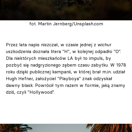
fot. Martin Jernberg/Unsplash.com
Przez lata napis niszczał, w czasie jednej z wichur
uszkodzenia doznała litera "H", w kolejnej odpadło "O".
Dla niektórych mieszkańców LA był to impuls, by
pozbyć się nadgryzionego zębem czasu zabytku. W 1978
roku dzięki publicznej kampanii, w której brał m.in. udział
Hugh Hefner, założyciel "Playboya" znak odzyskał
dawny blask. Powrócił tym razem w formie, jaką znamy
dziś, czyli "Hollywood".