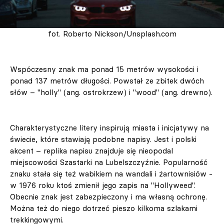
fot. Roberto Nickson/Unsplash.com
Wspóczesny znak ma ponad 15 metrów wysokości i
ponad 137 metrów długości. Powstał ze zbitek dwóch
słów – "holly" (ang. ostrokrzew) i "wood" (ang. drewno).
Charakterystyczne litery inspirują miasta i inicjatywy na
świecie, które stawiają podobne napisy. Jest i polski
akcent – replika napisu znajduje się nieopodal
miejscowości Szastarki na Lubelszczyźnie. Popularność
znaku stała się też wabikiem na wandali i żartownisiów -
w 1976 roku ktoś zmienił jego zapis na "Hollyweed".
Obecnie znak jest zabezpieczony i ma własną ochronę.
Można też do niego dotrzeć pieszo kilkoma szlakami
trekkingowymi.