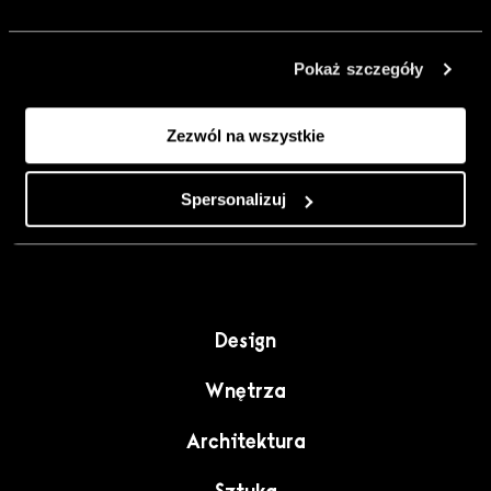
urządzić go
inaczej. Kolor,
Pokaż szczegóły
sztuka i
rzemiosło jako
Zezwól na wszystkie
punkt wyjścia
do wnętrz
pełnych
Spersonalizuj
charakteru”.
Design
Wnętrza
Architektura