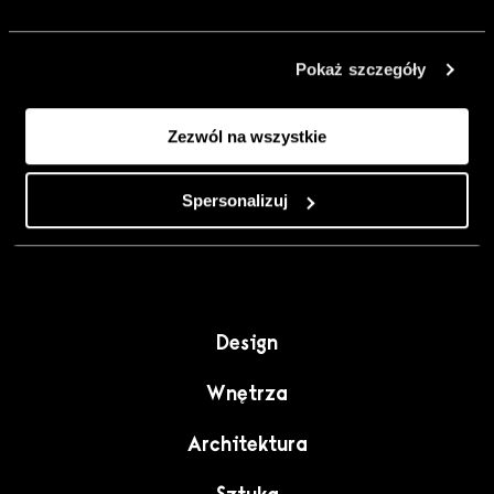
urządzić go
inaczej. Kolor,
Pokaż szczegóły
sztuka i
rzemiosło jako
Zezwól na wszystkie
punkt wyjścia
do wnętrz
pełnych
Spersonalizuj
charakteru”.
Design
Wnętrza
Architektura