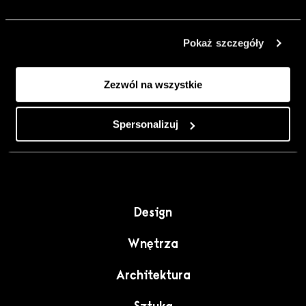
urządzić go
inaczej. Kolor,
Pokaż szczegóły
sztuka i
rzemiosło jako
Zezwól na wszystkie
punkt wyjścia
do wnętrz
pełnych
Spersonalizuj
charakteru”.
Design
Wnętrza
Architektura