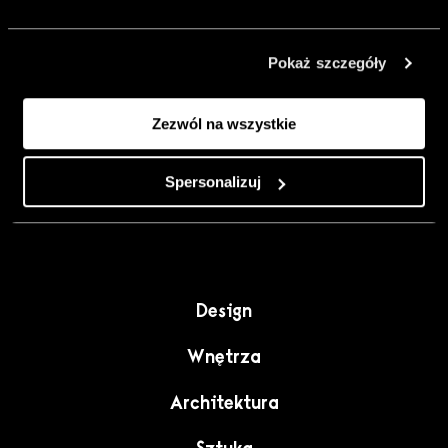
urządzić go
inaczej. Kolor,
Pokaż szczegóły
sztuka i
rzemiosło jako
Zezwól na wszystkie
punkt wyjścia
do wnętrz
pełnych
Spersonalizuj
charakteru”.
Design
Wnętrza
Architektura