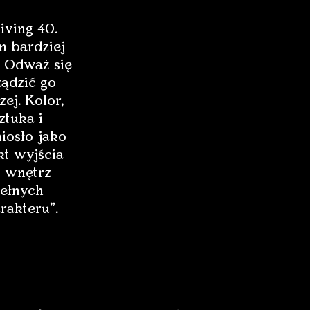
iving 40.
 bardziej
 Odważ się
ządzić go
zej. Kolor,
ztuka i
iosło jako
t wyjścia
 wnętrz
ełnych
rakteru”.