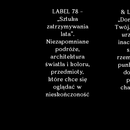
LABEL 78 –
& L
„Sztuka
„Dom
zatrzymywania
Twój.
lata”.
ur
Niezapomniane
inac
podróże,
s
architektura
rzem
światła i koloru,
punk
przedmioty,
do
które chce się
p
oglądać w
cha
nieskończoność