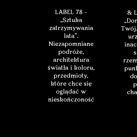
LABEL 78 –
& L
„Sztuka
„Dom
zatrzymywania
Twój.
lata”.
ur
Niezapomniane
inac
podróże,
s
architektura
rzem
światła i koloru,
punk
przedmioty,
do
które chce się
p
oglądać w
cha
nieskończoność