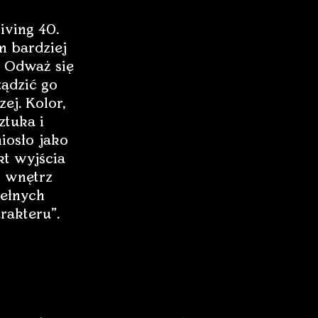
iving 40.
 bardziej
 Odważ się
ządzić go
zej. Kolor,
ztuka i
iosło jako
t wyjścia
 wnętrz
ełnych
rakteru”.