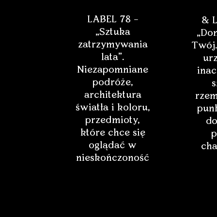
LABEL 78 –
& L
„Sztuka
„Dom
zatrzymywania
Twój.
lata”.
ur
Niezapomniane
inac
podróże,
s
architektura
rzem
światła i koloru,
punk
przedmioty,
do
które chce się
p
oglądać w
cha
nieskończoność