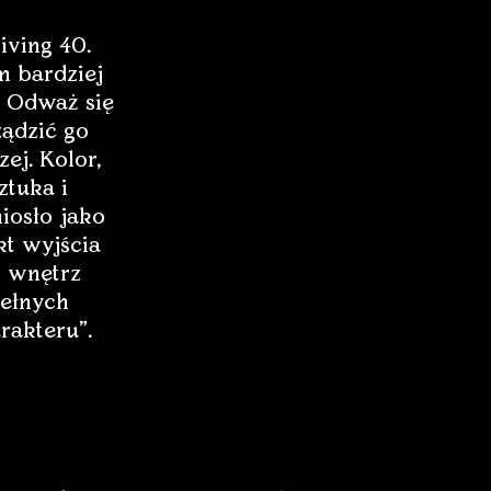
iving 40.
 bardziej
 Odważ się
ządzić go
zej. Kolor,
ztuka i
iosło jako
t wyjścia
 wnętrz
ełnych
rakteru”.