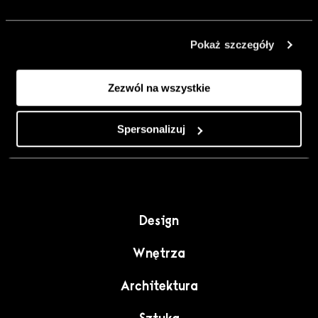
urządzić go
inaczej. Kolor,
Pokaż szczegóły
sztuka i
rzemiosło jako
Zezwól na wszystkie
punkt wyjścia
do wnętrz
pełnych
Spersonalizuj
charakteru”.
Design
Wnętrza
Architektura