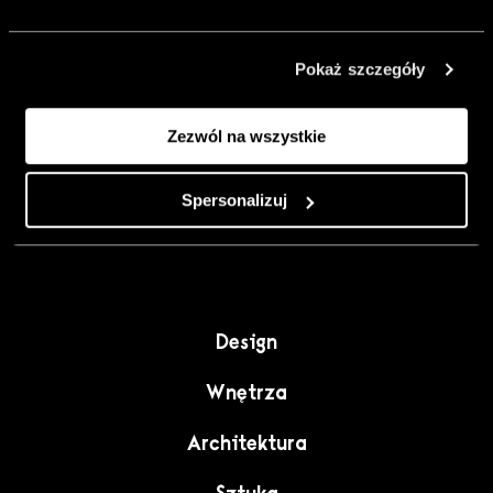
urządzić go
inaczej. Kolor,
Pokaż szczegóły
sztuka i
rzemiosło jako
Zezwól na wszystkie
punkt wyjścia
do wnętrz
pełnych
Spersonalizuj
charakteru”.
Design
Wnętrza
Architektura