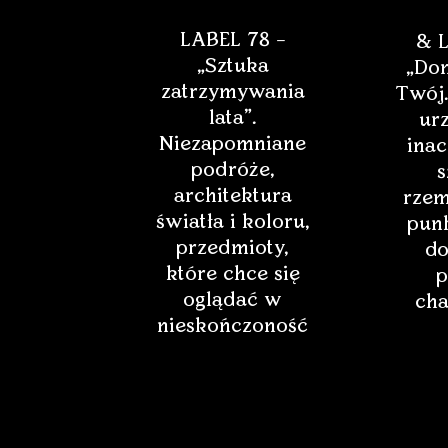
LABEL 78 –
& L
„Sztuka
„Dom
zatrzymywania
Twój.
lata”.
ur
Niezapomniane
inac
podróże,
s
architektura
rzem
światła i koloru,
punk
przedmioty,
do
które chce się
p
oglądać w
cha
nieskończoność