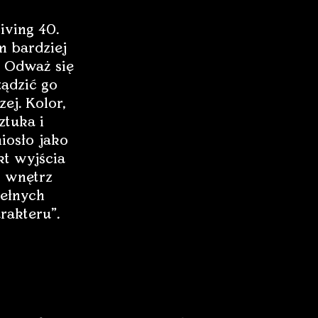
iving 40.
 bardziej
 Odważ się
ządzić go
zej. Kolor,
ztuka i
iosło jako
t wyjścia
 wnętrz
ełnych
rakteru”.