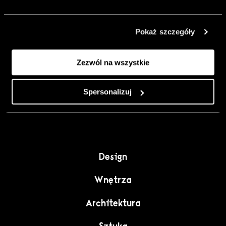
urządzić go
inaczej. Kolor,
Pokaż szczegóły
sztuka i
rzemiosło jako
Zezwól na wszystkie
punkt wyjścia
do wnętrz
pełnych
Spersonalizuj
charakteru”.
Design
Wnętrza
Architektura