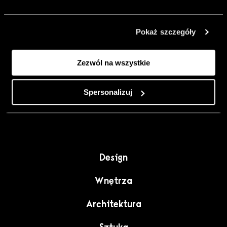
urządzić go
inaczej. Kolor,
Pokaż szczegóły
sztuka i
rzemiosło jako
Zezwól na wszystkie
punkt wyjścia
do wnętrz
pełnych
Spersonalizuj
charakteru”.
Design
Wnętrza
Architektura