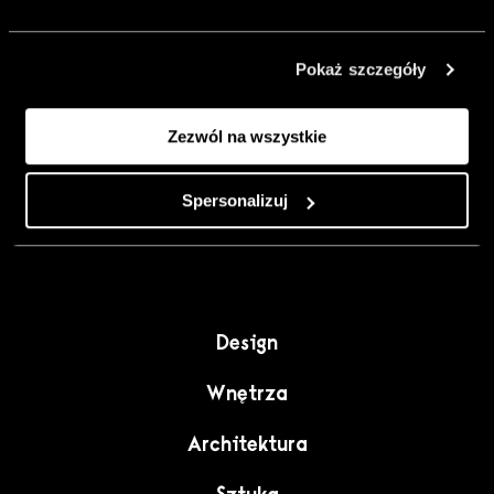
urządzić go
inaczej. Kolor,
Pokaż szczegóły
sztuka i
rzemiosło jako
Zezwól na wszystkie
punkt wyjścia
do wnętrz
pełnych
Spersonalizuj
charakteru”.
Design
Wnętrza
Architektura