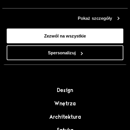
urządzić go
inaczej. Kolor,
Pokaż szczegóły
sztuka i
rzemiosło jako
Zezwól na wszystkie
punkt wyjścia
do wnętrz
pełnych
Spersonalizuj
charakteru”.
Design
Wnętrza
Architektura