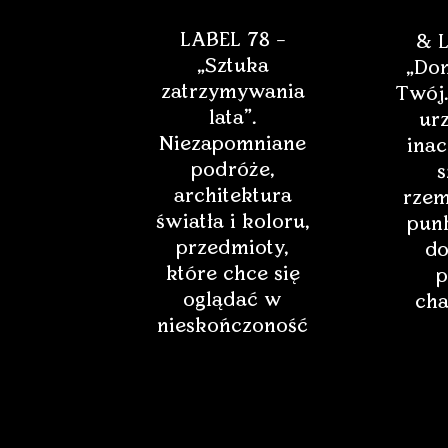
LABEL 78 –
& L
„Sztuka
„Dom
zatrzymywania
Twój.
lata”.
ur
Niezapomniane
inac
podróże,
s
architektura
rzem
światła i koloru,
punk
przedmioty,
do
które chce się
p
oglądać w
cha
nieskończoność