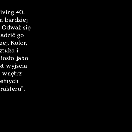
iving 40.
 bardziej
 Odważ się
ządzić go
zej. Kolor,
ztuka i
iosło jako
t wyjścia
 wnętrz
ełnych
rakteru”.