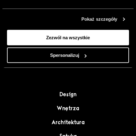
urządzić go
inaczej. Kolor,
Pokaż szczegóły
sztuka i
rzemiosło jako
Zezwól na wszystkie
punkt wyjścia
do wnętrz
pełnych
Spersonalizuj
charakteru”.
Design
Wnętrza
Architektura