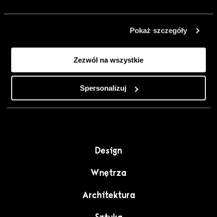
urządzić go
inaczej. Kolor,
Pokaż szczegóły
sztuka i
rzemiosło jako
Zezwól na wszystkie
punkt wyjścia
do wnętrz
pełnych
Spersonalizuj
charakteru”.
Design
Wnętrza
Architektura