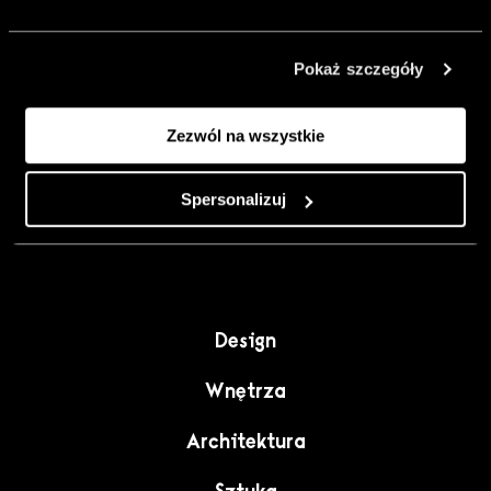
urządzić go
inaczej. Kolor,
Pokaż szczegóły
sztuka i
rzemiosło jako
Zezwól na wszystkie
punkt wyjścia
do wnętrz
pełnych
Spersonalizuj
charakteru”.
Design
Wnętrza
Architektura