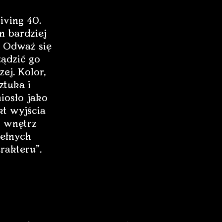
iving 40.
 bardziej
 Odważ się
ządzić go
zej. Kolor,
ztuka i
iosło jako
t wyjścia
 wnętrz
ełnych
rakteru”.