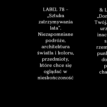
LABEL 78 –
& L
„Sztuka
„Dom
zatrzymywania
Twój.
lata”.
ur
Niezapomniane
inac
podróże,
s
architektura
rzem
światła i koloru,
punk
przedmioty,
do
które chce się
p
oglądać w
cha
nieskończoność