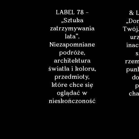
LABEL 78 –
& L
„Sztuka
„Dom
zatrzymywania
Twój.
lata”.
ur
Niezapomniane
inac
podróże,
s
architektura
rzem
światła i koloru,
punk
przedmioty,
do
które chce się
p
oglądać w
cha
nieskończoność