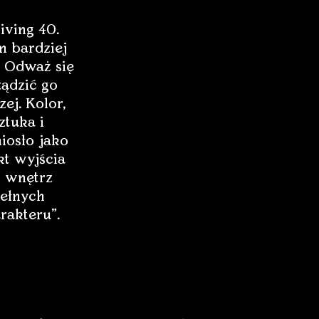
iving 40.
 bardziej
 Odważ się
ządzić go
zej. Kolor,
ztuka i
iosło jako
t wyjścia
 wnętrz
ełnych
rakteru”.