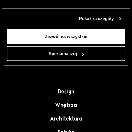
urządzić go
inaczej. Kolor,
Pokaż szczegóły
sztuka i
rzemiosło jako
Zezwól na wszystkie
punkt wyjścia
do wnętrz
pełnych
Spersonalizuj
charakteru”.
Design
Wnętrza
Architektura