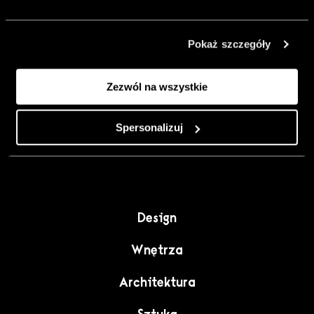
urządzić go
inaczej. Kolor,
Pokaż szczegóły
sztuka i
rzemiosło jako
Zezwól na wszystkie
punkt wyjścia
do wnętrz
pełnych
Spersonalizuj
charakteru”.
Design
Wnętrza
Architektura