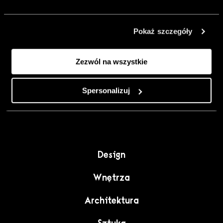
urządzić go
inaczej. Kolor,
Pokaż szczegóły
sztuka i
rzemiosło jako
Zezwól na wszystkie
punkt wyjścia
do wnętrz
pełnych
Spersonalizuj
charakteru”.
Design
Wnętrza
Architektura