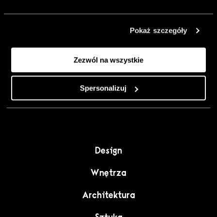
urządzić go
inaczej. Kolor,
Pokaż szczegóły
sztuka i
rzemiosło jako
Zezwól na wszystkie
punkt wyjścia
do wnętrz
pełnych
Spersonalizuj
charakteru”.
Design
Wnętrza
Architektura