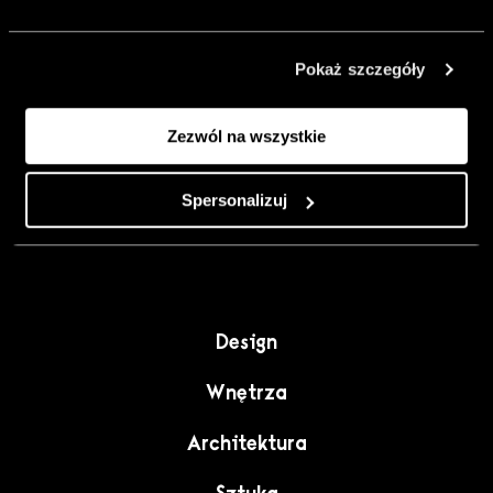
urządzić go
inaczej. Kolor,
Pokaż szczegóły
sztuka i
rzemiosło jako
Zezwól na wszystkie
punkt wyjścia
do wnętrz
pełnych
Spersonalizuj
charakteru”.
Design
Wnętrza
Architektura