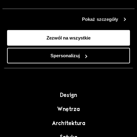
urządzić go
inaczej. Kolor,
Pokaż szczegóły
sztuka i
rzemiosło jako
Zezwól na wszystkie
punkt wyjścia
do wnętrz
pełnych
Spersonalizuj
charakteru”.
Design
Wnętrza
Architektura