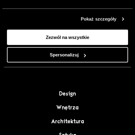
urządzić go
inaczej. Kolor,
Pokaż szczegóły
sztuka i
rzemiosło jako
Zezwól na wszystkie
punkt wyjścia
do wnętrz
pełnych
Spersonalizuj
charakteru”.
Design
Wnętrza
Architektura