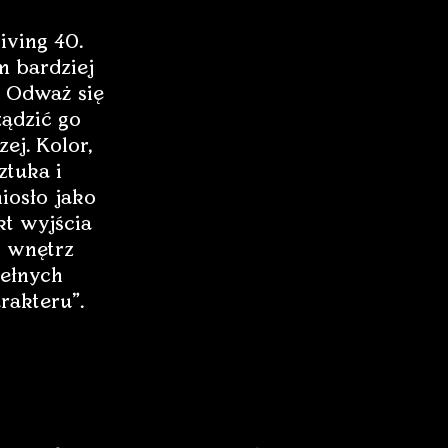
iving 40.
 bardziej
 Odważ się
ządzić go
zej. Kolor,
ztuka i
iosło jako
t wyjścia
 wnętrz
ełnych
rakteru”.