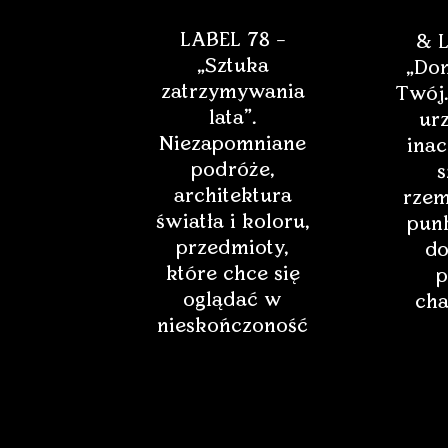
LABEL 78 –
& L
„Sztuka
„Dom
zatrzymywania
Twój.
lata”.
ur
Niezapomniane
inac
podróże,
s
architektura
rzem
światła i koloru,
punk
przedmioty,
do
które chce się
p
oglądać w
cha
nieskończoność