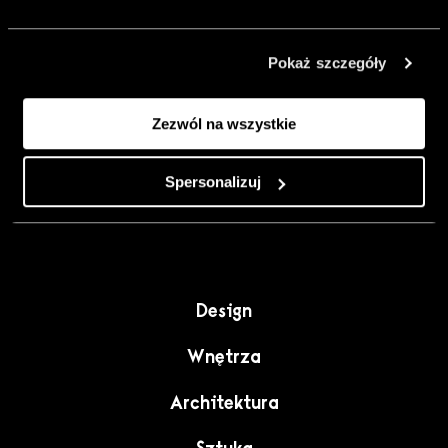
urządzić go
inaczej. Kolor,
Pokaż szczegóły
sztuka i
rzemiosło jako
Zezwól na wszystkie
punkt wyjścia
do wnętrz
pełnych
Spersonalizuj
charakteru”.
Design
Wnętrza
Architektura