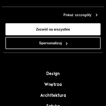
urządzić go
inaczej. Kolor,
Pokaż szczegóły
sztuka i
rzemiosło jako
Zezwól na wszystkie
punkt wyjścia
do wnętrz
pełnych
Spersonalizuj
charakteru”.
Design
Wnętrza
Architektura