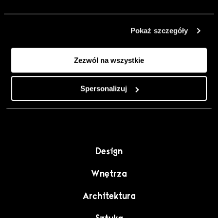
urządzić go
inaczej. Kolor,
Pokaż szczegóły
sztuka i
rzemiosło jako
Zezwól na wszystkie
punkt wyjścia
do wnętrz
pełnych
Spersonalizuj
charakteru”.
Design
Wnętrza
Architektura