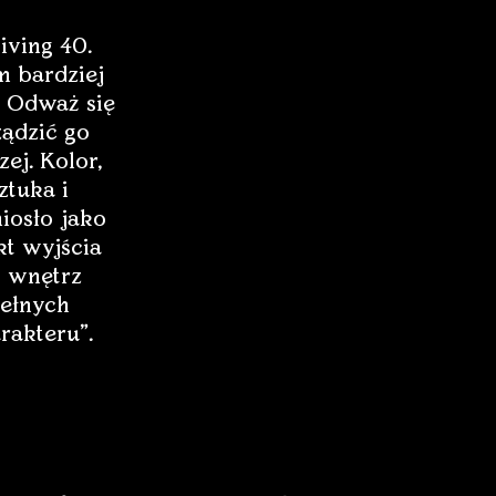
iving 40.
 bardziej
 Odważ się
ządzić go
zej. Kolor,
ztuka i
iosło jako
t wyjścia
 wnętrz
ełnych
rakteru”.