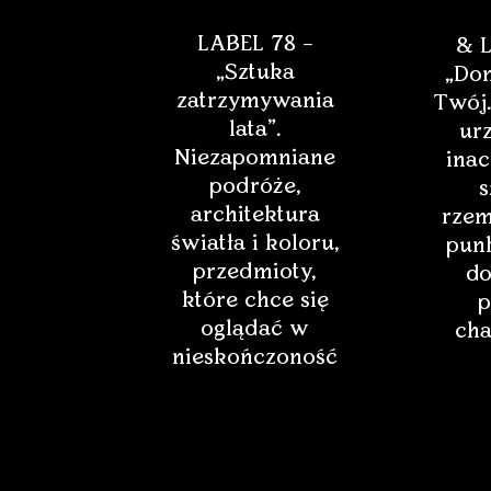
LABEL 78 –
& L
„Sztuka
„Dom
zatrzymywania
Twój.
lata”.
ur
Niezapomniane
inac
podróże,
s
architektura
rzem
światła i koloru,
punk
przedmioty,
do
które chce się
p
oglądać w
cha
nieskończoność