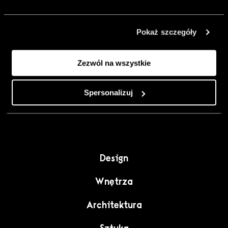
urządzić go
inaczej. Kolor,
Pokaż szczegóły
sztuka i
rzemiosło jako
Zezwól na wszystkie
punkt wyjścia
do wnętrz
pełnych
Spersonalizuj
charakteru”.
Design
Wnętrza
Architektura