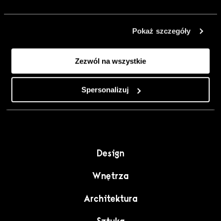
urządzić go
inaczej. Kolor,
Pokaż szczegóły
sztuka i
rzemiosło jako
Zezwól na wszystkie
punkt wyjścia
do wnętrz
pełnych
Spersonalizuj
charakteru”.
Design
Wnętrza
Architektura