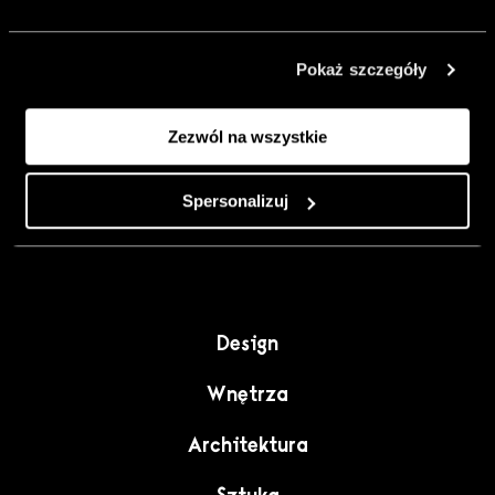
urządzić go
inaczej. Kolor,
Pokaż szczegóły
sztuka i
rzemiosło jako
Zezwól na wszystkie
punkt wyjścia
do wnętrz
pełnych
Spersonalizuj
charakteru”.
Design
Wnętrza
Architektura