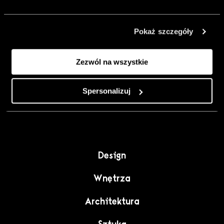
urządzić go
inaczej. Kolor,
Pokaż szczegóły
sztuka i
rzemiosło jako
Zezwól na wszystkie
punkt wyjścia
do wnętrz
pełnych
Spersonalizuj
charakteru”.
Design
Wnętrza
Architektura