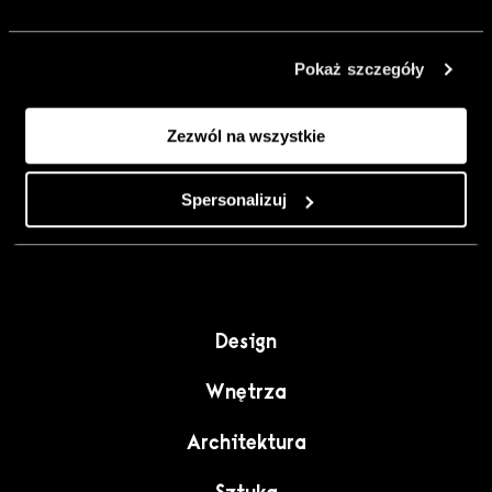
urządzić go
inaczej. Kolor,
Pokaż szczegóły
sztuka i
rzemiosło jako
Zezwól na wszystkie
punkt wyjścia
do wnętrz
pełnych
Spersonalizuj
charakteru”.
Design
Wnętrza
Architektura