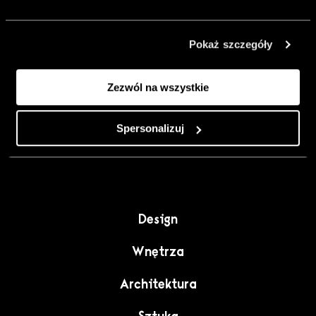
urządzić go
inaczej. Kolor,
Pokaż szczegóły
sztuka i
rzemiosło jako
Zezwól na wszystkie
punkt wyjścia
do wnętrz
pełnych
Spersonalizuj
charakteru”.
Design
Wnętrza
Architektura