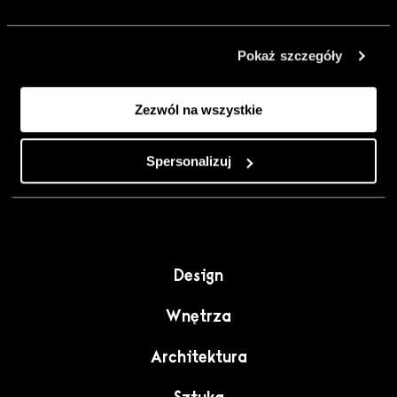
urządzić go
inaczej. Kolor,
Pokaż szczegóły
sztuka i
rzemiosło jako
Zezwól na wszystkie
punkt wyjścia
do wnętrz
pełnych
Spersonalizuj
charakteru”.
Design
Wnętrza
Architektura