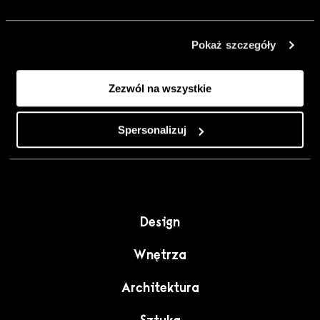
urządzić go
inaczej. Kolor,
Pokaż szczegóły
sztuka i
rzemiosło jako
Zezwól na wszystkie
punkt wyjścia
do wnętrz
pełnych
Spersonalizuj
charakteru”.
Design
Wnętrza
Architektura