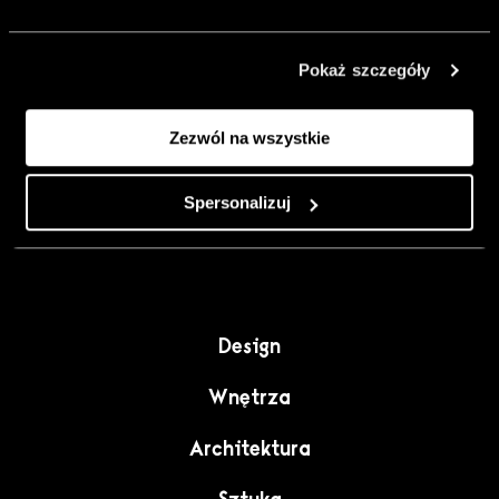
urządzić go
inaczej. Kolor,
Pokaż szczegóły
sztuka i
rzemiosło jako
Zezwól na wszystkie
punkt wyjścia
do wnętrz
pełnych
Spersonalizuj
charakteru”.
Design
Wnętrza
Architektura