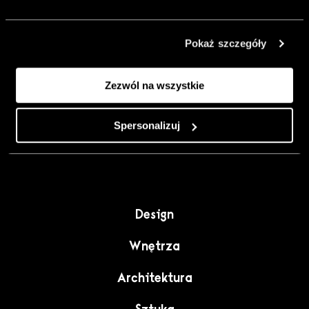
urządzić go
inaczej. Kolor,
Pokaż szczegóły
sztuka i
rzemiosło jako
Zezwól na wszystkie
punkt wyjścia
do wnętrz
pełnych
Spersonalizuj
charakteru”.
Design
Wnętrza
Architektura